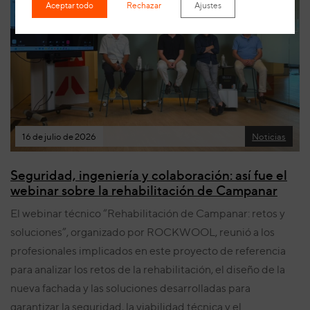
Aceptar todo
Rechazar
Ajustes
16 de julio de 2026
Noticias
Seguridad, ingeniería y colaboración: así fue el
webinar sobre la rehabilitación de Campanar
El webinar técnico “Rehabilitación de Campanar: retos y
soluciones”, organizado por ROCKWOOL, reunió a los
profesionales implicados en este proyecto de referencia
para analizar los retos de la rehabilitación, el diseño de la
nueva fachada y las soluciones desarrolladas para
garantizar la seguridad, la viabilidad técnica y el