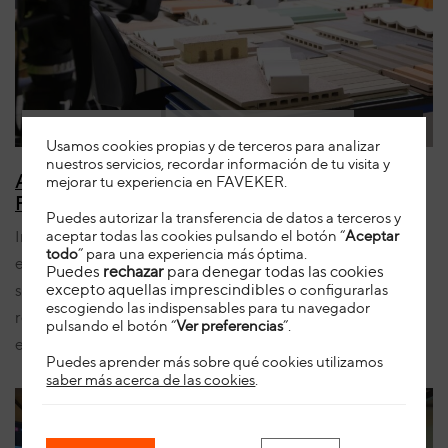
5 de agosto de 2026
Noticias
Usamos cookies propias y de terceros para analizar
nuestros servicios, recordar información de tu visita y
Aragón TV muestra la fabricación cerámica de
mejorar tu experiencia en FAVEKER
.
FAVEKER para Campanar
Puedes autorizar la transferencia de datos a terceros y
Innovación, seguridad y fabricación a medida se unen en
aceptar todas las cookies pulsando el botón “
Aceptar
todo
” para una experiencia más óptima.
este proyecto, mostrando el proceso de desarrollo de una
Puedes
rechazar
para denegar todas las cookies
excepto aquellas imprescindibles
solución cerámica diseñada específicamente para
o configurarlas
escogiendo las indispensables para tu navegador
responder a los retos técnicos de la rehabilitación del
pulsando el botón “
Ver preferencias
”.
edificio Campanar.
Puedes aprender más sobre qué cookies utilizamos
saber más acerca de las cookies
.