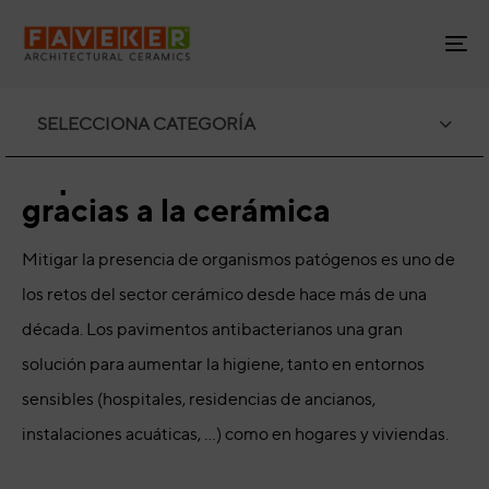
Skip
Skip
links
to
To
primary
na
navigation
PUBLISHED
Skip
NOTICIAS
SELECCIONA CATEGORÍA
IN:
to
Espacios sin bacterias
content
gracias a la cerámica
Mitigar la presencia de organismos patógenos es uno de
los retos del sector cerámico desde hace más de una
década. Los pavimentos antibacterianos una gran
solución para aumentar la higiene, tanto en entornos
sensibles (hospitales, residencias de ancianos,
instalaciones acuáticas, …) como en hogares y viviendas.