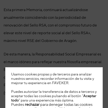
Esta primera Memoria, continuará actualizándose
anualmente coincidiendo con la periodicidad de
renovación del Sello RSA, con el compromiso futuro de
elevar este nivel de reporte social al del Sello RSA+,
máximo nivel RSE del Gobierno de Aragón.
De esta manera, la Responsabilidad Social Empresarial es
el marco idóneo para reflejar nuestra filosofía empresarial.
Este Sello RSA es solo el primer paso dentro de un
Usamos cookies propias y de terceros para analizar
compromiso a largo plazo encaminado a la adhesión al
nuestros servicios, recordar información de tu visita y
mejorar tu experiencia en FAVEKER
.
Pacto Mundial de
Objetivos de Desarrollo Sostenibles
Puedes autorizar la transferencia de datos a terceros y
(ODS)
de las Naciones Unidas.
aceptar todas las cookies pulsando el botón “
Aceptar
todo
” para una experiencia más óptima.
Puedes
rechazar
para denegar todas las cookies