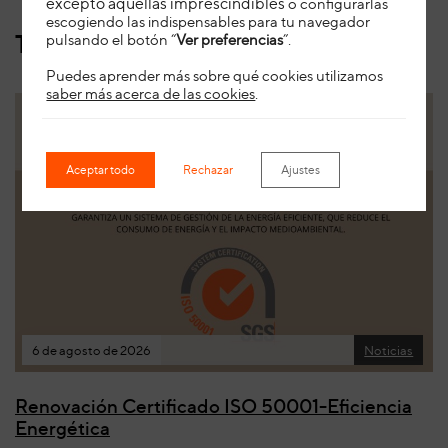
excepto aquellas imprescindibles
o configurarlas
escogiendo las indispensables para tu navegador
También te puede interesar
pulsando el botón “
Ver preferencias
”.
Puedes aprender más sobre qué cookies utilizamos
saber más acerca de las cookies
.
Aceptar todo
Rechazar
Ajustes
6 de agosto de 2026
Noticias
Renovación Certificado ISO 50001-Eficiencia
Energética