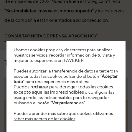
de emisiones de CO2. Nuestra línea estratégica nº1 reza
“Sostenibilidad: más valor, menos impacto”
y los esfuerzos
de la compañía están orientados a su consecución.
CONSULTAR NOTA DE PRENSA 'ARAGÓN HOY'
Usamos cookies propias y de terceros para analizar
nuestros servicios, recordar información de tu visita y
mejorar tu experiencia en FAVEKER
.
También te puede interesar
Puedes autorizar la transferencia de datos a terceros y
aceptar todas las cookies pulsando el botón “
Aceptar
todo
” para una experiencia más óptima.
Puedes
rechazar
para denegar todas las cookies
excepto aquellas imprescindibles
o configurarlas
escogiendo las indispensables para tu navegador
pulsando el botón “
Ver preferencias
”.
Puedes aprender más sobre qué cookies utilizamos
saber más acerca de las cookies
.