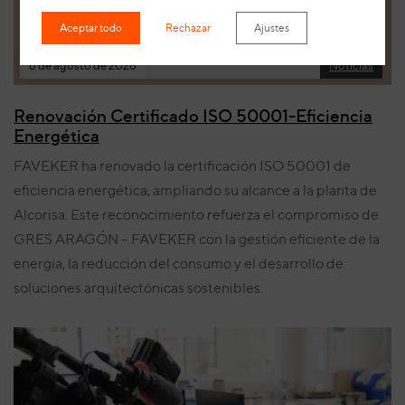
Aceptar todo
Rechazar
Ajustes
6 de agosto de 2026
Noticias
Renovación Certificado ISO 50001-Eficiencia
Energética
FAVEKER ha renovado la certificación ISO 50001 de
eficiencia energética, ampliando su alcance a la planta de
Alcorisa. Este reconocimiento refuerza el compromiso de
GRES ARAGÓN – FAVEKER con la gestión eficiente de la
energía, la reducción del consumo y el desarrollo de
soluciones arquitectónicas sostenibles.