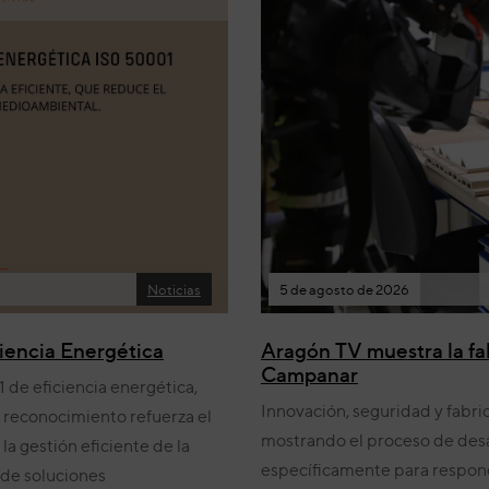
Noticias
5 de agosto de 2026
iencia Energética
Aragón TV muestra la f
Campanar
de eficiencia energética,
Innovación, seguridad y fabri
e reconocimiento refuerza el
mostrando el proceso de desa
gestión eficiente de la
específicamente para responde
 de soluciones