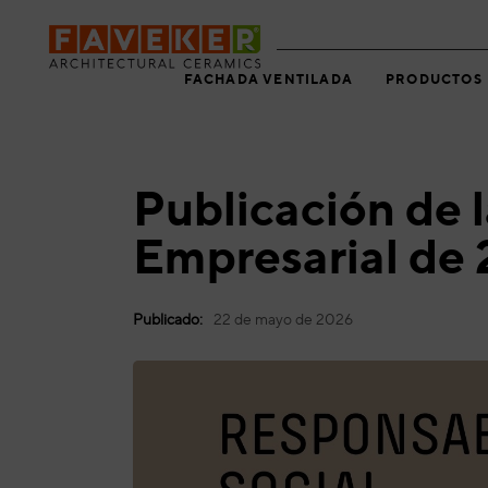
Skip
Skip
links
to
primary
FACHADA VENTILADA
PRODUCTOS
navigation
Skip
to
content
Publicación de 
Empresarial de
Publicado:
22 de mayo de 2026