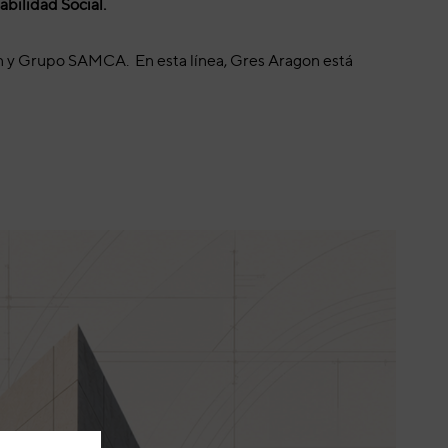
abilidad Social.
n y Grupo SAMCA. En esta línea, Gres Aragon está