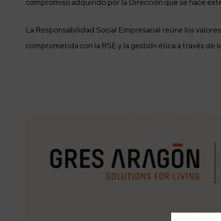
compromiso adquirido por la Dirección que se hace exten
La Responsabilidad Social Empresarial reúne los valor
comprometida con la RSE y la gestión ética a través de l