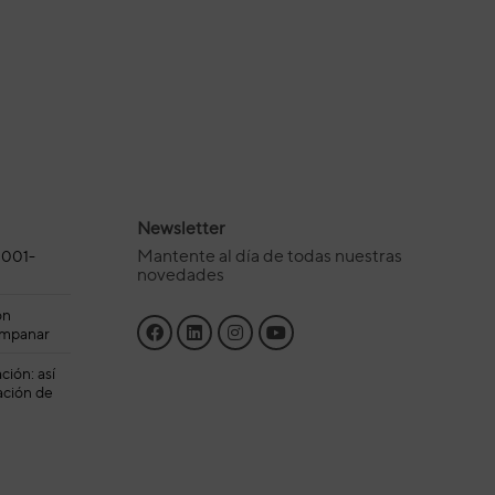
Newsletter
Mantente al día de todas nuestras
0001-
novedades
ón
ampanar
ción: así
tación de