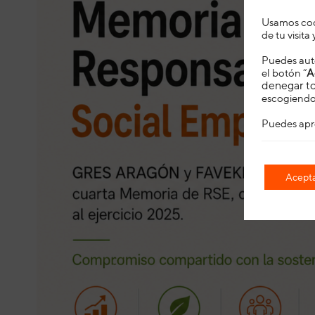
Usamos cook
de tu visit
Puedes auto
el botón “
A
denegar to
escogiendo 
Puedes apr
Acepta