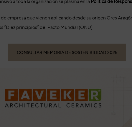
sivo a toda la organización se plasma en la
Política de Respons
es de empresa que vienen aplicando desde su origen Gres Aragó
os “Diez principios” del Pacto Mundial (ONU).
CONSULTAR MEMORIA DE SOSTENIBILIDAD 2025