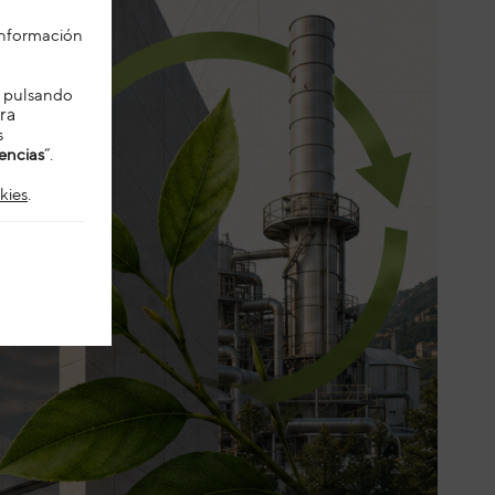
 información
es pulsando
ra
s
encias
”.
kies
.