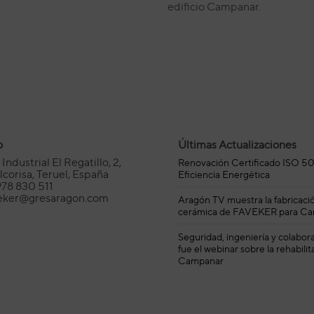
edificio Campanar.
o
Últimas Actualizaciones
Industrial El Regatillo, 2,
Renovación Certificado ISO 5
corisa, Teruel, España
Eficiencia Energética
978 830 511
veker@gresaragon.com
Aragón TV muestra la fabricaci
cerámica de FAVEKER para C
Seguridad, ingeniería y colabora
fue el webinar sobre la rehabili
Campanar