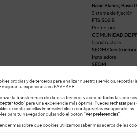
Basic Blanco, Basic G
Sistema de fijación
FTS 502 B
Promotora
COMUNIDAD DE PR
Constructora
SEOM Constructora
Instaladora
SEOM
ies propias y de terceros para analizar nuestros servicios, recordar
Descargar Ca
a y mejorar tu experiencia en FAVEKER
.
rizar la transferencia de datos a terceros y aceptar todas las cooki
ceptar todo
” para una experiencia más óptima.
Puedes
rechazar
para
okies excepto aquellas imprescindibles
o configurarlas escogiendo las
les para tu navegador pulsando el botón “
Ver preferencias
”.
ender más sobre qué cookies utilizamos
saber más acerca de las coo