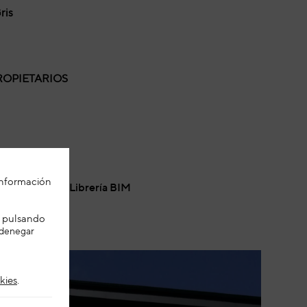
ris
OPIETARIOS
 información
tálogo
Librería BIM
es pulsando
 denegar
kies
.