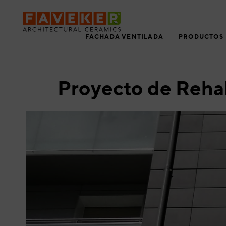
Skip
Skip
links
to
primary
FACHADA VENTILADA
PRODUCTOS
navigation
Skip
to
content
Proyecto de Rehab