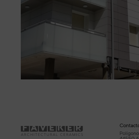
Contact
Polígono 
44550 Al