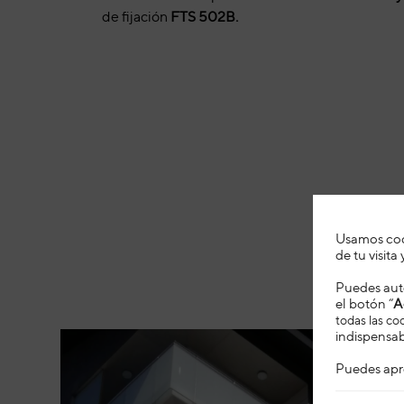
de fijación
FTS 502B.
Usamos cook
de tu visit
Puedes auto
el botón “
A
todas las co
indispensab
Puedes apr