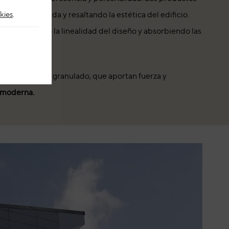
kies
.
o de la fachada y resaltando la estética del edificio.
tes, acentuando la linealidad del diseño y absorbiendo las
texturizado o granulado, que aportan fuerza y
 moderna.