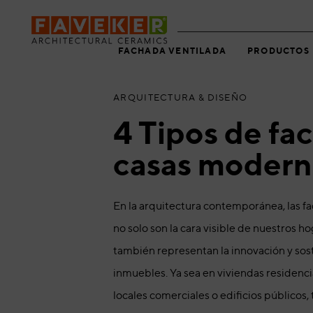
Skip
Skip
links
to
primary
FACHADA VENTILADA
PRODUCTOS
navigation
Skip
PUBLISHED
to
IN:
ARQUITECTURA & DISEÑO
content
4 Tipos de fa
casas modern
En la arquitectura contemporánea, las 
no solo son la cara visible de nuestros ho
también representan la innovación y sost
inmuebles. Ya sea en viviendas residencial
locales comerciales o edificios públicos