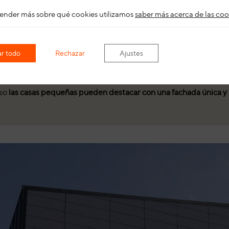
ender más sobre qué cookies utilizamos
saber más acerca de las coo
, se adaptan perfectamente a estos proyectos, optimizando el pes
as modernas facilitan la instalación y permiten optimizar los cos
r todo
Rechazar
Ajustes
urales, esmaltados y de terracota, con acabados mate, brillo, 
so
las casas pequeñas pueden destacar con una fachada única y