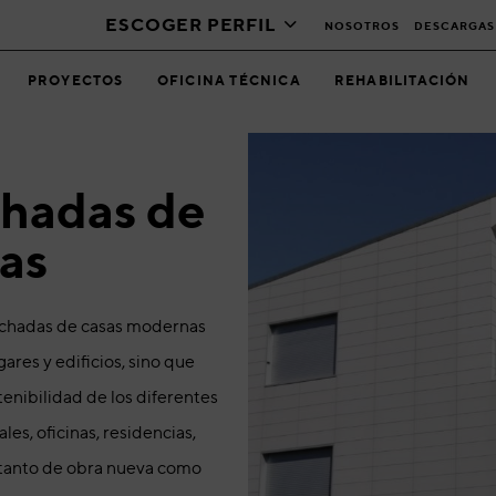
ESCOGER PERFIL
NOSOTROS
DESCARGAS
PROYECTOS
OFICINA TÉCNICA
REHABILITACIÓN
chadas de
as
fachadas de casas modernas
gares y edificios, sino que
enibilidad de los diferentes
es, oficinas, residencias,
, tanto de obra nueva como