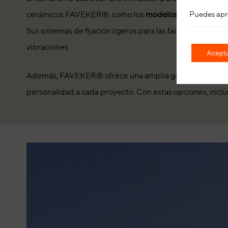
Puedes apr
cerámicos FAVEKER®, como los
modelos
GA16
y
GA20
Sus sistemas de fijación ligeros para las fachadas de cas
vibraciones.
Acepta
Además, FAVEKER® ofrece una amplia gama de colores nat
personalidad a cada proyecto. Con estas opciones, inclu