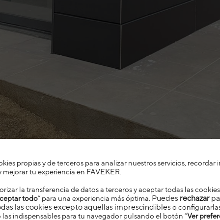
ies propias y de terceros para analizar nuestros servicios, recordar
a y mejorar tu experiencia en FAVEKER
.
rizar la transferencia de datos a terceros y aceptar todas las cooki
Puedes
rechazar
pa
ceptar todo
” para una experiencia más óptima.
das las cookies excepto aquellas imprescindibles
o configurarla
las indispensables para tu navegador pulsando el botón “
Ver prefer
as casas pequeñas pueden beneficiarse de una fachada moderna p