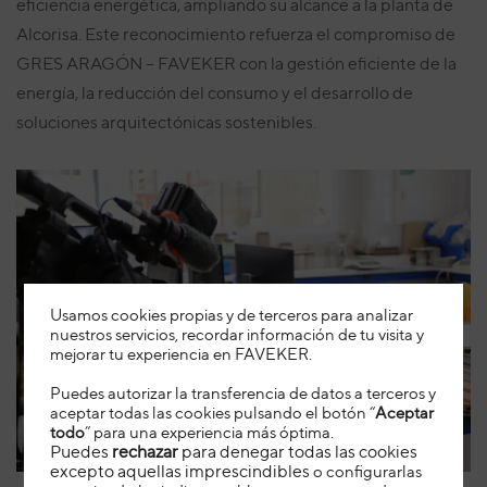
eficiencia energética, ampliando su alcance a la planta de
Alcorisa. Este reconocimiento refuerza el compromiso de
GRES ARAGÓN – FAVEKER con la gestión eficiente de la
energía, la reducción del consumo y el desarrollo de
soluciones arquitectónicas sostenibles.
Usamos cookies propias y de terceros para analizar
nuestros servicios, recordar información de tu visita y
mejorar tu experiencia en FAVEKER
.
Puedes autorizar la transferencia de datos a terceros y
aceptar todas las cookies pulsando el botón “
Aceptar
todo
” para una experiencia más óptima.
5 de agosto de 2026
Noticias
Puedes
rechazar
para denegar todas las cookies
excepto aquellas imprescindibles
o configurarlas