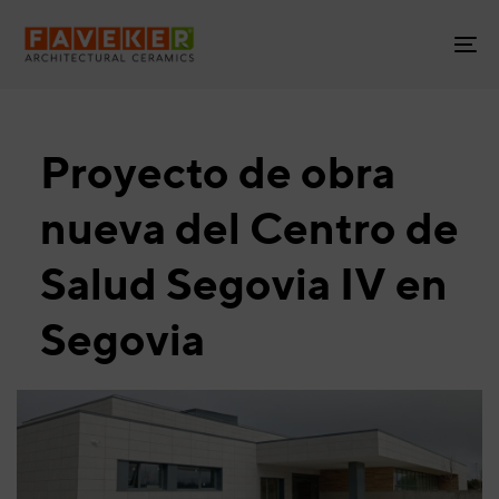
Skip
Skip
links
to
To
primary
na
navigation
Skip
to
Proyecto de obra
content
nueva del Centro de
Salud Segovia IV en
Segovia