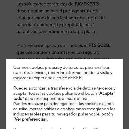
Las soluciones cerámicas de
FAVEKER®
desempeñan un papel protagonista en la
configuración de una fachada resistente, de
bajo mantenimiento y preparada para
garantizar su rendimiento a largo plazo.
El sistema de fijación utilizado es el
FTS 502B
,
que proporciona una instalación segura y
eficiente de la
fachada ventilada
. Este sistema
contribuye a mejorar el comportamiento
Usamos cookies propias y de terceros para analizar
nuestros servicios, recordar información de tu visita y
térmico de la envolvente, protege el
mejorar tu experiencia en FAVEKER
.
aislamiento frente a agentes externos y
favorece la durabilidad del conjunto
Puedes autorizar la transferencia de datos a terceros y
aceptar todas las cookies pulsando el botón “
Aceptar
constructivo. Gracias a ello, el edificio alcanza
todo
” para una experiencia más óptima.
elevadas prestaciones de
eficiencia energética
Puedes
rechazar
para denegar todas las cookies excepto
y
confort interior
, aspectos especialmente
aquellas imprescindibles
o configurarlas escogiendo las
indispensables para tu navegador pulsando el botón
relevantes en infraestructuras destinadas al
“
Ver preferencias
”.
cuidado de la salud.