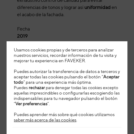
exhaustivo control de calidad para evitar
diferencias de tonos y lograr así
uniformidad
en
el acabo de la fachada.
Fecha
2019
Ubicación
Usamos cookies propias y de terceros para analizar
Guipúzcoa
nuestros servicios, recordar información de tu visita y
Material
mejorar tu experiencia en FAVEKER
.
GA20
Puedes autorizar la transferencia de datos a terceros y
Color
aceptar todas las cookies pulsando el botón “
Aceptar
Blanco
todo
” para una experiencia más óptima.
Sistema de fijación
Puedes
rechazar
para denegar todas las cookies excepto
aquellas imprescindibles
o configurarlas escogiendo las
FTS 502 B
indispensables para tu navegador pulsando el botón
Arquitecto
“
Ver preferencias
”.
EARKI Arkitektoak
Puedes aprender más sobre qué cookies utilizamos
Constructora
saber más acerca de las cookies
.
IGEZ