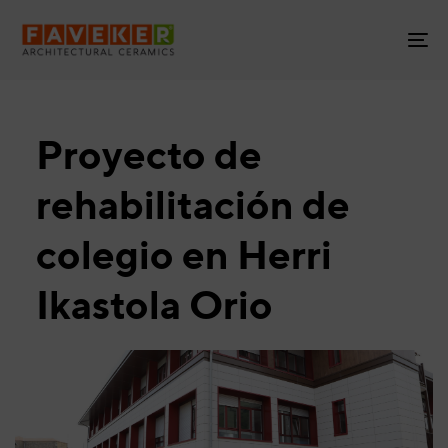
Skip
Skip
links
to
To
primary
na
navigation
Skip
to
Proyecto de
content
rehabilitación de
colegio en Herri
Ikastola Orio